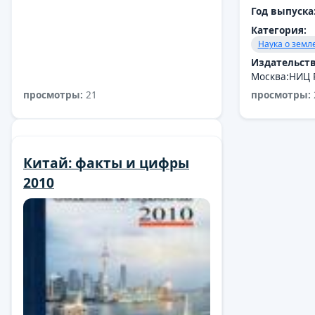
Год выпуска
Категория:
Наука о земл
Издательств
Москва:НИЦ Р
просмотры:
21
просмотры:
Научная -популярная
Китай: факты и цифры
литература
2010