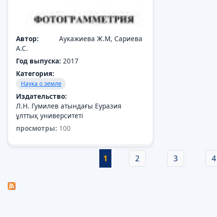
Автор:
Аукажиева Ж.М, Сариева
А.С.
Год выпуска:
2017
Категория:
Наука о земле
Издательство:
Л.Н. Гумилев атындағы Еуразия
ұлттық университеті
просмотры:
100
просмотры:
14
Страницы
1
2
3
4