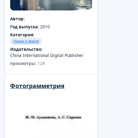
Автор:
Aparo Ф.
Автор:
Год выпуска:
2000
Год выпуска:
2010
Категория:
Наука о земле
Категория:
Наука о земле
Издательство:
Москва:НИЦ РХД 2000 г.
Издательство:
China International Digital Publisher
просмотры:
124
Фотограмметрия