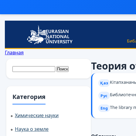
Перейти к основному содержанию
Биб
Вы здесь
Главная
Теория 
Форма поиска
Поиск
Кітапханан
Қаз
Библиотечн
Категория
Рус
The library 
Eng
Химические науки
Наука о земле