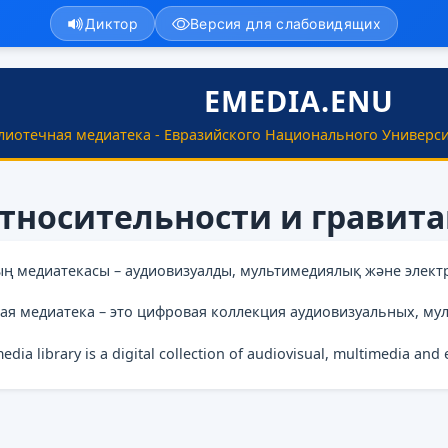
Диктор
Версия для слабовидящих
EMEDIA.ENU
лиотечная медиатека - Евразийского Национального Универси
относительности и гравит
ың медиатекасы – аудиовизуалды, мультимедиялық және элект
ая медиатека – это цифровая коллекция аудиовизуальных, му
media library is a digital collection of audiovisual, multimedia and