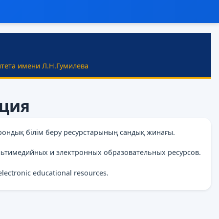
тета имени Л.Н.Гумилева
ация
рондық білім беру ресурстарының сандық жинағы.
льтимедийных и электронных образовательных ресурсов.
 electronic educational resources.